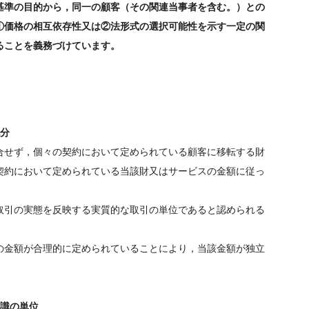
基準の目的から，同一の顧客（その関連当事者を含む。）との
①価格の相互依存性又は②法形式の選択可能性を示す一定の関
ることを義務づけています。
配分
合せず，個々の契約において定められている顧客に移転する財
契約において定められている当該財又はサービスの金額に従っ
取引の実態を反映する実質的な取引の単位であると認められる
の金額が合理的に定められていることにより，当該金額が独立
認識の単位