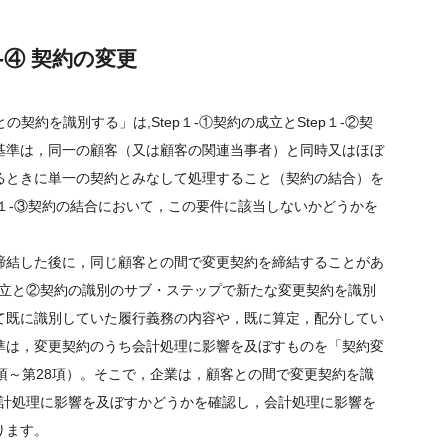
１-④ 契約の変更
契約を識別する」は,Step１-①契約の成立とStep１-②契
基準は，同一の顧客（又は顧客の関連当事者）と同時又はほぼ
るときに単一の契約とみなして処理すること（契約の結合）を
p１-③契約の結合において，この要件に該当しないかどうかを
締結した後に，同じ顧客との間で変更契約を締結することがあ
の成立と②契約の識別のサブ・ステップで新たな変更契約を識別
て既に識別していた履行義務の内容や，既に算定，配分してい
準は，変更契約のうち会計処理に影響を及ぼすものを「契約変
項～第28項）。そこで，企業は，顧客との間で変更契約を識
，会計処理に影響を及ぼすかどうかを確認し，会計処理に影響を
ります。