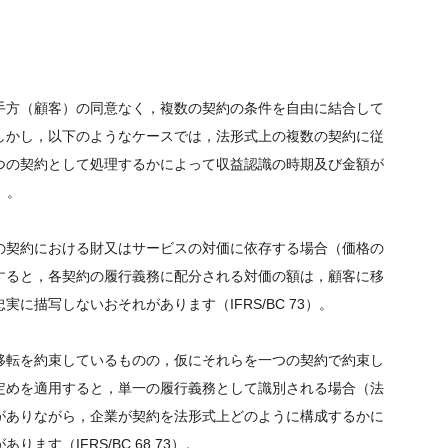
手方（顧客）の同意なく，複数の契約の条件を自由に結合して
しかし，以下のようなケースでは，法形式上の複数の契約に従
つの契約として処理するかによって収益認識の時期及び金額が
）。
の契約における財又はサービスの対価に依存する場合（価格の
すると，各契約の履行義務に配分される対価の額は，顧客に移
に描写しないおそれがあります（IFRS/BC 73）。
移転を約束しているものの，仮にそれらを一つの契約で約束し
定めを適用すると，単一の履行義務として識別される場合（法
がありながら，企業が契約を法形式上どのように構成するかに
す（IFRS/BC 68,73）。