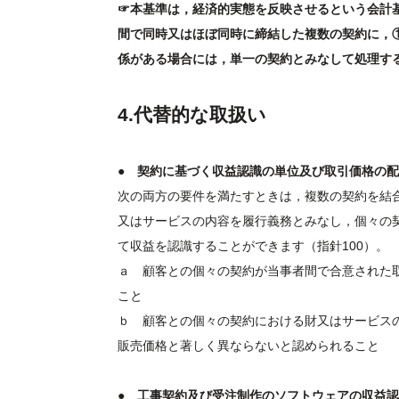
☞本基準は，経済的実態を反映させるという会計
間で同時又はほぼ同時に締結した複数の契約に，
係がある場合には，単一の契約とみなして処理す
4.代替的な取扱い
● 契約に基づく収益認識の単位及び取引価格の
次の両方の要件を満たすときは，複数の契約を結
又はサービスの内容を履行義務とみなし，個々の
て収益を認識することができます（指針100）。
ａ 顧客との個々の契約が当事者間で合意された
こと
ｂ 顧客との個々の契約における財又はサービス
販売価格と著しく異ならないと認められること
● 工事契約及び受注制作のソフトウェアの収益