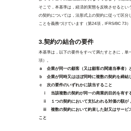
そこで，本基準は，経済的実態を反映させるとい
の契約については，法形式上の契約に従って区分
ことを義務づけています（第24項，IFRS/BC 73
3.契約の結合の要件
本基準は，以下の要件をすべて満たすときに，単
項）。
ａ 企業が同一の顧客（又は顧客の関連当事者）
ｂ 企業が同時又はほぼ同時に複数の契約を締結
ｃ 次の要件のいずれかに該当すること
ⅰ 当該複数の契約が同一の商業的目的を有す
ⅱ １つの契約において支払われる対価の額が，
ⅲ 複数の契約において約束した財又はサービスが
こと