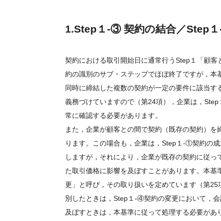
1.Step１-③ 契約の結合／Step
契約における取引開始日に通常行うStep１「顧客との
約の識別のサブ・ステップでほぼ終了ですが，本
同時に締結した複数の契約が一定の要件に該当す
義務づけていますので（第24項），企業は，Ste
常に確認する必要があります。
また，企業が顧客との間で契約（既存の契約）を
ります。この場合も，企業は，Step１-①契約
しますが，それにより，企業が既存の契約に従っ
た取引価格に影響を及ぼすことがあります。本基
更」と呼び，その取り扱いを定めています（第25
別したときは，Step１-④契約の変更において
及ぼすときは，本基準に従って処理する必要があ