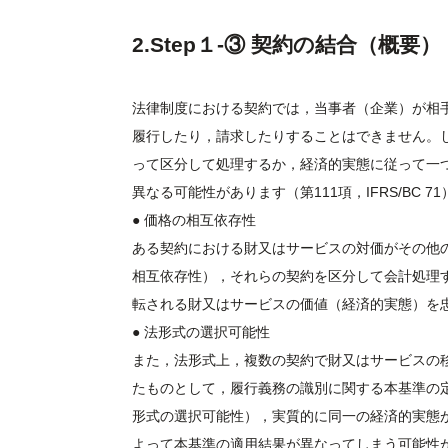
2.Step１-③ 契約の結合（概要）
法律制度における契約では，当事者（企業）が相
履行したり，請求したりすることはできません。
って区分して処理するか，経済的実態に従って一
異なる可能性があります（第111項，IFRS/BC 71
● 価格の相互依存性
ある契約における財又はサービスの対価がその他
相互依存性），それらの契約を区分して会計処理
転される財又はサービスの価値（経済的実態）を忠実
● 法形式の選択可能性
また，法形式上，複数の契約で財又はサービスの
たものとして，履行義務の識別に関する本基準の
形式の選択可能性），実質的に同一の経済的実態
よって本基準の適用結果が異なってしまう可能性がありま