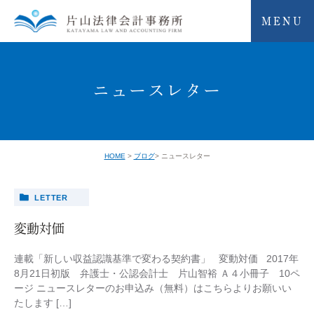
MENU
ニュースレター
HOME
ブログ
ニュースレター
LETTER
変動対価
連載「新しい収益認識基準で変わる契約書」 変動対価 2017年
8月21日初版 弁護士・公認会計士 片山智裕 Ａ４小冊子 10ペ
ージ ニュースレターのお申込み（無料）はこちらよりお願いい
たします […]