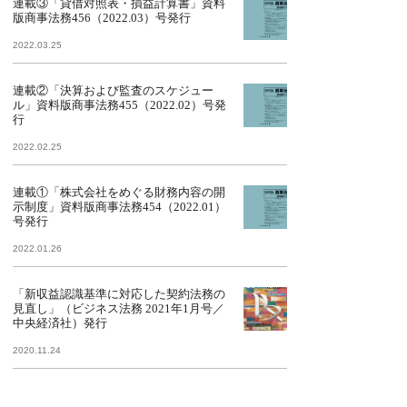
連載③「貸借対照表・損益計算書」資料
版商事法務456（2022.03）号発行
2022.03.25
連載②「決算および監査のスケジュー
ル」資料版商事法務455（2022.02）号発
行
2022.02.25
連載①「株式会社をめぐる財務内容の開
示制度」資料版商事法務454（2022.01）
号発行
2022.01.26
「新収益認識基準に対応した契約法務の
見直し」（ビジネス法務 2021年1月号／
中央経済社）発行
2020.11.24