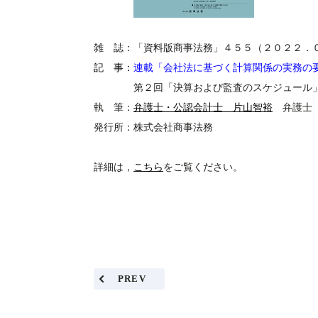
雑 誌：「資料版商事法務」４５５（２
記 事：
連載
「会社法に基づく計算関係の実務の
第２回「決算および監査のスケジュール
執 筆：
弁護士・公認会計士 片山智裕
弁護士 
発行所：株式会社商事法務
詳細は，
こちら
をご覧ください。
PREV