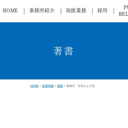
P
HOME
事務所紹介
取扱業務
採用
RE
著書
HOME
新着情報
著書
連載②「決算および監査のスケジュール」資料版商事法務455（2022.02）号発行